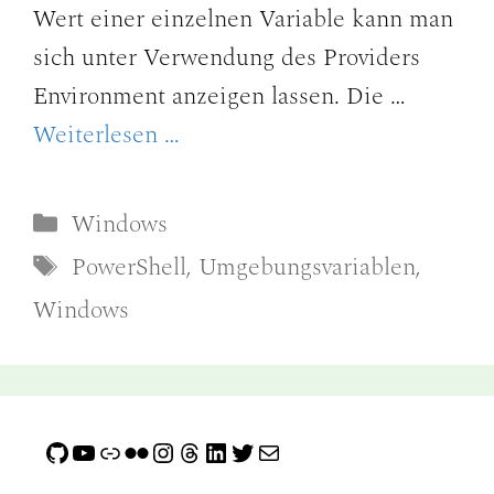
Wert einer einzelnen Variable kann man
sich unter Verwendung des Providers
Environment anzeigen lassen. Die …
Weiterlesen …
Kategorien
Windows
Schlagwörter
PowerShell
,
Umgebungsvariablen
,
Windows
GitHub
YouTube
Link
Flickr
Instagram
Threads
LinkedIn
Twitter
E-Mail