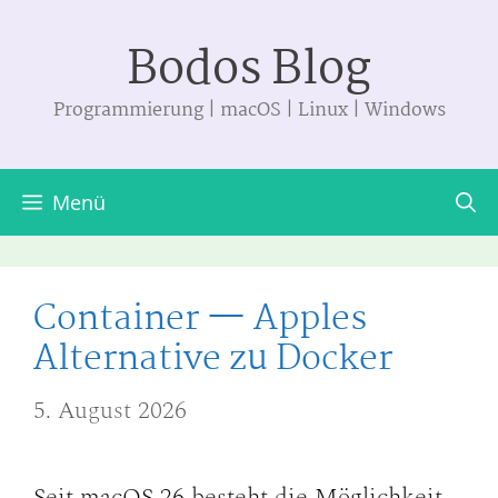
Zum
Bodos Blog
Inhalt
springen
Programmierung | macOS | Linux | Windows
Menü
Container — Apples
Alternative zu Docker
5. August 2026
Seit macOS 26 besteht die Möglichkeit,