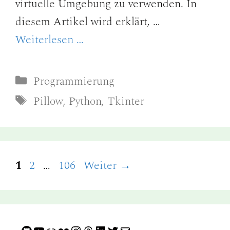
virtuelle Umgebung zu verwenden. In
diesem Artikel wird erklärt, …
Weiterlesen …
Kategorien
Programmierung
Schlagwörter
Pillow
,
Python
,
Tkinter
Seite
Seite
Seite
1
2
…
106
Weiter
→