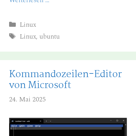
Weiterlesen …
Kategorien
Linux
Schlagwörter
Linux
,
ubuntu
Kommandozeilen-Editor
von Microsoft
24. Mai 2025