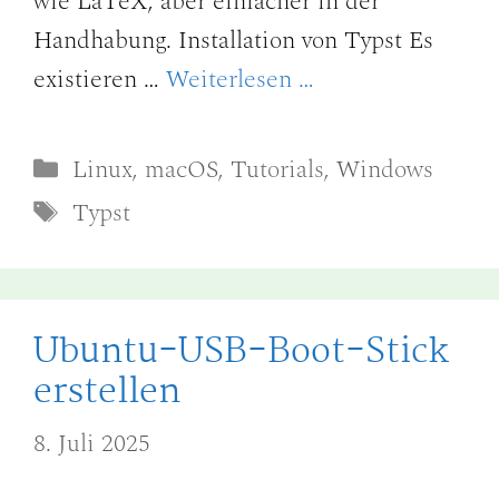
wie LaTeX, aber einfacher in der
Handhabung. Installation von Typst Es
existieren …
Weiterlesen …
Kategorien
Linux
,
macOS
,
Tutorials
,
Windows
Schlagwörter
Typst
Ubuntu-USB-Boot-Stick
erstellen
8. Juli 2025