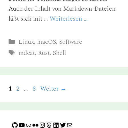
Auch der Inhalt von Markdown-Dateien
läßt sich mit …
Weiterlesen …
Kategorien
Linux
,
macOS
,
Software
Schlagwörter
mdcat
,
Rust
,
Shell
Seite
Seite
Seite
1
2
…
8
Weiter
→
GitHub
YouTube
Link
Flickr
Instagram
Threads
LinkedIn
Twitter
E-Mail