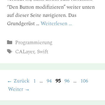
“Den Button modifizieren” weiter unten
auf dieser Seite navigieren. Das
Grundgerüst …
Weiterlesen …
Kategorien
Programmierung
Schlagwörter
CALayer
,
Swift
Seite
Seite
Seite
Seite
Seite
←
Zurück
1
…
94
95
96
…
106
Weiter
→