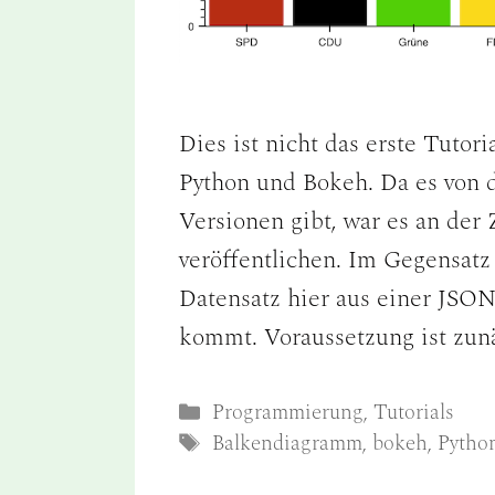
Dies ist nicht das erste Tuto
Python und Bokeh. Da es von d
Versionen gibt, war es an der 
veröffentlichen. Im Gegensatz
Datensatz hier aus einer JSO
kommt. Voraussetzung ist zun
Kategorien
Programmierung
,
Tutorials
Schlagwörter
Balkendiagramm
,
bokeh
,
Pytho