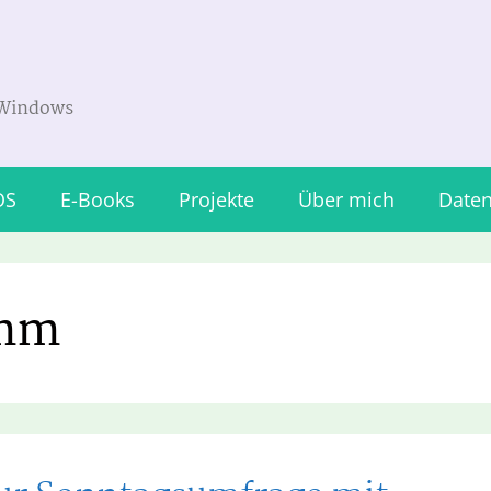
 Windows
OS
E-Books
Projekte
Über mich
Daten
amm