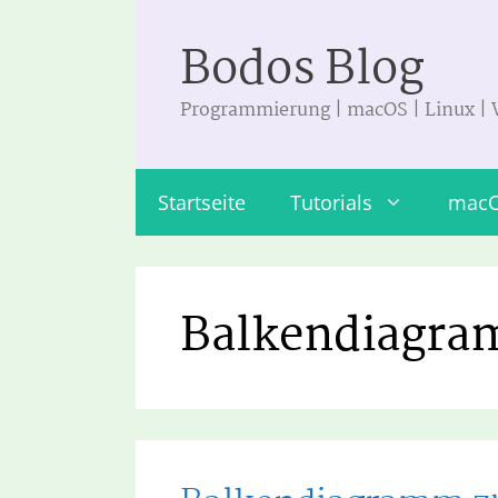
Zum
Bodos Blog
Inhalt
springen
Programmierung | macOS | Linux |
Startseite
Tutorials
mac
Balkendiagr