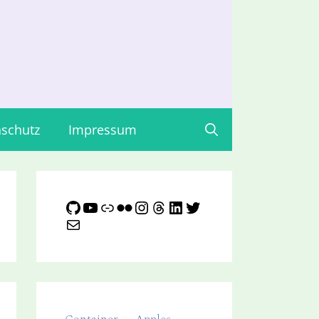
schutz
Impressum
GitHub
YouTube
Link
Flickr
Instagram
Threads
LinkedIn
Twitter
E-Mail