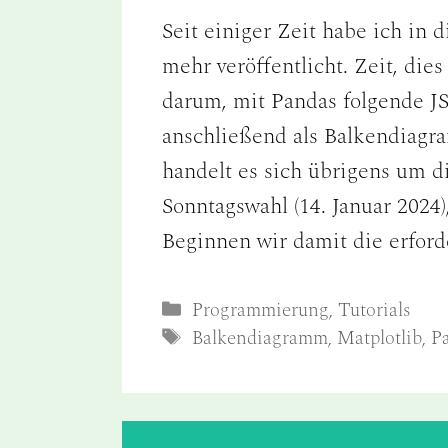
Seit einiger Zeit habe ich in 
mehr veröffentlicht. Zeit, die
darum, mit Pandas folgende J
anschließend als Balkendiagra
handelt es sich übrigens um 
Sonntagswahl (14. Januar 2024)
Beginnen wir damit die erfor
Kategorien
Programmierung
,
Tutorials
Schlagwörter
Balkendiagramm
,
Matplotlib
,
P