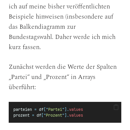
ich auf meine bisher veröffentlichten
Beispiele hinweisen (insbesondere auf
das Balkendiagramm zur
Bundestagswahl. Daher werde ich mich
kurz fassen.
Zunächst werden die Werte der Spalten
„Partei“ und „Prozent“ in Arrays
überführt:
parteien 
=
 df
[
"
Partei
"
].
values
prozent 
=
 df
[
"
Prozent
"
].
values