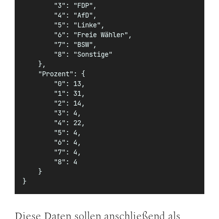
        "3": "FDP",
        "4": "AfD",
        "5": "Linke",
        "6": "Freie Wähler",
        "7": "BSW",
        "8": "Sonstige"
    },
    "Prozent": {
        "0": 13,
        "1": 31,
        "2": 14,
        "3": 4,
        "4": 22,
        "5": 4,
        "6": 4,
        "7": 4,
        "8": 4
    }
}
Diese Daten sollen anschließend als