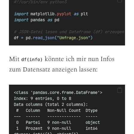
#!/usr/bin/env python3
import
 matplotlib
.
pyplot
as
 plt
import
 pandas 
as
 pd
# JSON-Datei lesen und Dataframe (df) erzeugen
df 
=
 pd
.
read_json
(
"
Umfrage.json
"
)
Mit
könnte ich mir nun Infos
df(info)
zum Datensatz anzeigen lassen:
<class 'pandas.core.frame.DataFrame'>
Index: 9 entries, 0 to 8
Data columns (total 2 columns):
 #   Column   Non-Null Count  Dtype 
---  ------   --------------  ----- 
 0   Partei   9 non-null      object
 1   Prozent  9 non-null      int64 