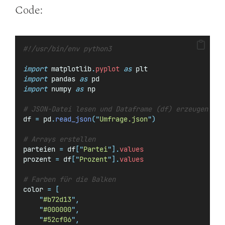
Code:
#!/usr/bin/env python3
import
 matplotlib
.
pyplot
as
 plt
import
 pandas 
as
 pd
import
 numpy 
as
 np
# JSON-Datei lesen und Dataframe (df) erzeugen
df 
=
 pd
.
read_json
(
"
Umfrage.json
"
)
# Arrays erstellen
parteien 
=
 df
[
"
Partei
"
].
values
prozent 
=
 df
[
"
Prozent
"
].
values
# Farben für die Balken
color 
=
[
"
#b72d13
"
,
"
#000000
"
,
"
#52cf06
"
,