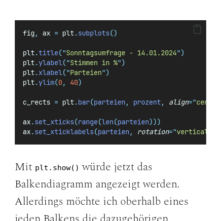
fig
,
 ax 
=
 plt
.
subplots
()
plt
.
title
(
"
Sonntagsumfrage - 14.01.2024
"
)
plt
.
ylabel
(
"
Stimmen in %
"
)
plt
.
xlabel
(
"
Parteien
"
)
plt
.
ylim
(
0
,
40
)
c_rects 
=
 plt
.
bar
(
parteien
,
 prozent
,
align
=
"
center
ax
.
set_xticks
(
range
(
len
(
parteien
)))
ax
.
set_xticklabels
(
parteien
,
rotation
=
"
vertical
"
)
Mit
würde jetzt das
plt.show()
Balkendiagramm angezeigt werden.
Allerdings möchte ich oberhalb eines
jeden Balkens die dazugehörigen