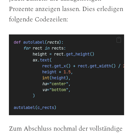
Prozente anzeigen lassen. Dies erledigen
folgende Codezeilen:
def
autolabel
(
rects
):
for
 rect 
in
 rects
:
        height 
=
 rect
.
get_height
()
        ax
.
text
(
            rect
.
get_x
()
+
 rect
.
get_width
()
/
2.0
,
            height 
+
1.5
,
int
(
height
),
ha
=
"
center
"
,
va
=
"
bottom
"
,
)
autolabel
(
c_rects
)
Zum Abschluss nochmal der vollständige