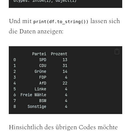
dtypes: int64(1), object(1)
Und mit
lassen sich
print(df.to_string())
die Daten anzeigen:
        Partei  Prozent
0          SPD       13
1          CDU       31
2        Grüne       14
3          FDP        4
4          AfD       22
5        Linke        4
6  Freie Wähle        4
7          BSW        4
8     Sonstige        4
Hinsichtlich des übrigen Codes möchte