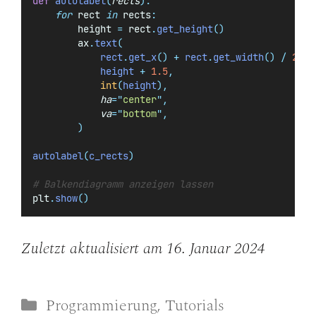
def
autolabel
(
rects
):
for
 rect 
in
 rects
:
        height 
=
 rect
.
get_height
()
        ax
.
text
(
            rect
.
get_x
()
+
 rect
.
get_width
()
/
2.0
,
            height 
+
1.5
,
int
(
height
),
ha
=
"
center
"
,
va
=
"
bottom
"
,
)
autolabel
(
c_rects
)
# Balkendiagramm anzeigen lassen
plt
.
show
()
Zuletzt aktualisiert am 16. Januar 2024
Kategorien
Programmierung
,
Tutorials