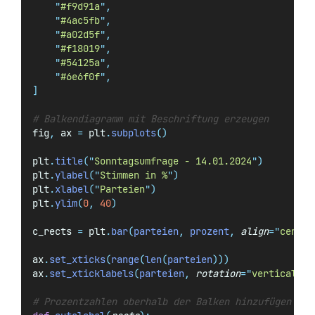
"
#f9d91a
"
,
"
#4ac5fb
"
,
"
#a02d5f
"
,
"
#f18019
"
,
"
#54125a
"
,
"
#6e6f0f
"
,
]
# Balkendiagramm mit Beschriftung erzeugen
fig
,
 ax 
=
 plt
.
subplots
()
plt
.
title
(
"
Sonntagsumfrage - 14.01.2024
"
)
plt
.
ylabel
(
"
Stimmen in %
"
)
plt
.
xlabel
(
"
Parteien
"
)
plt
.
ylim
(
0
,
40
)
c_rects 
=
 plt
.
bar
(
parteien
,
 prozent
,
align
=
"
center
ax
.
set_xticks
(
range
(
len
(
parteien
)))
ax
.
set_xticklabels
(
parteien
,
rotation
=
"
vertical
"
)
# Prozentzahlen oberhalb der Balken hinzufügen