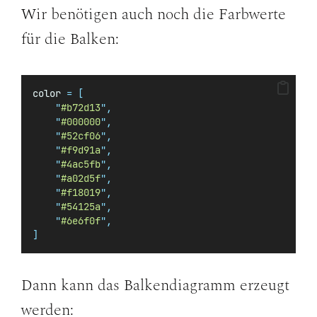
Wir benötigen auch noch die Farbwerte
für die Balken:
color 
=
[
"
#b72d13
"
,
"
#000000
"
,
"
#52cf06
"
,
"
#f9d91a
"
,
"
#4ac5fb
"
,
"
#a02d5f
"
,
"
#f18019
"
,
"
#54125a
"
,
"
#6e6f0f
"
,
]
Dann kann das Balkendiagramm erzeugt
werden: