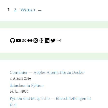
Seite
Seite
1
2
Weiter
→
GitHub
YouTube
Link
Flickr
Instagram
Threads
LinkedIn
Twitter
E-Mail
Container — Apples Alternative zu Docker
5. August 2026
dataclass in Python
26. Juni 2026
Python und Matplotlib — Eheschließungen in
Kiel