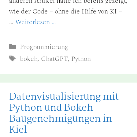
anderen Artikel hatte ich bereits gezeigt,
wie der Code – ohne die Hilfe von KI –
…
Weiterlesen …
Kategorien
Programmierung
Schlagwörter
bokeh
,
ChatGPT
,
Python
Datenvisualisierung mit
Python und Bokeh —
Baugenehmigungen in
Kiel