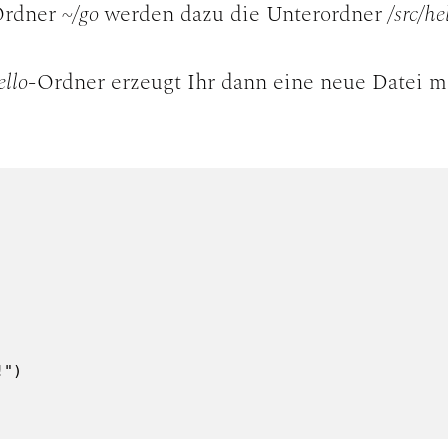
 Ordner
~/go
werden dazu die Unterordner
/src/he
ello
-Ordner erzeugt Ihr dann eine neue Datei m
")
