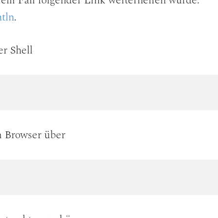
rem Fall folgender Link weiterhelfen würde:
ntln
.
er Shell
m Browser über