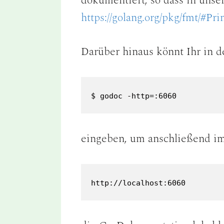
dokumentiert, so dass in unse
https://golang.org/pkg/fmt/#Pri
Darüber hinaus könnt Ihr in d
$ godoc -http=:6060
eingeben, um anschließend i
http://localhost:6060