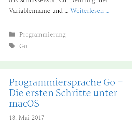
das Schlüsselwort var. Dem folgt der
Variablenname und …
Weiterlesen …
Kategorien
Programmierung
Schlagwörter
Go
Programmiersprache Go –
Die ersten Schritte unter
macOS
13. Mai 2017