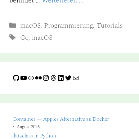
befindet …
Weiterlesen …
Kategorien
macOS
,
Programmierung
,
Tutorials
Schlagwörter
Go
,
macOS
GitHub
YouTube
Link
Flickr
Instagram
Threads
LinkedIn
Twitter
E-Mail
Container — Apples Alternative zu Docker
5. August 2026
dataclass in Python