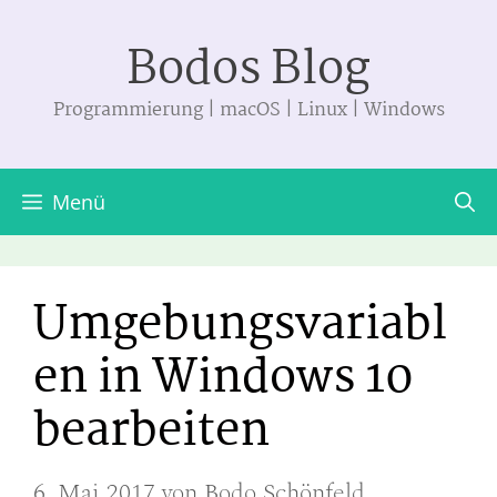
Zum
Bodos Blog
Inhalt
springen
Programmierung | macOS | Linux | Windows
Menü
Umgebungsvariabl
en in Windows 10
bearbeiten
6. Mai 2017
von
Bodo Schönfeld