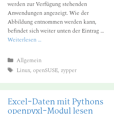
werden zur Verfügung stehenden
Anwendungen angezeigt. Wie der
Abbildung entnommen werden kann,
befindet sich weiter unten der Eintrag …
Weiterlesen …
Kategorien
Allgemein
Schlagwörter
Linux
,
openSUSE
,
zypper
Excel-Daten mit Pythons
openpyxl-Modul lesen