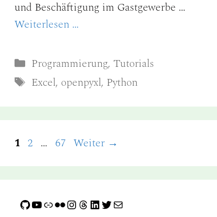
und Beschäftigung im Gastgewerbe …
Weiterlesen …
Kategorien
Programmierung
,
Tutorials
Schlagwörter
Excel
,
openpyxl
,
Python
Seite
Seite
Seite
1
2
…
67
Weiter
→
GitHub
YouTube
Link
Flickr
Instagram
Threads
LinkedIn
Twitter
E-Mail