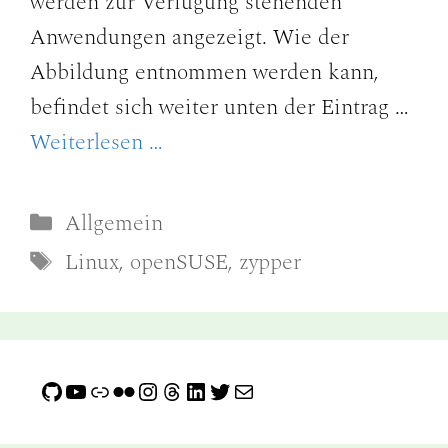
werden zur Verfügung stehenden
Anwendungen angezeigt. Wie der
Abbildung entnommen werden kann,
befindet sich weiter unten der Eintrag …
Weiterlesen …
Kategorien
Allgemein
Schlagwörter
Linux
,
openSUSE
,
zypper
GitHub
YouTube
Link
Flickr
Instagram
Threads
LinkedIn
Twitter
E-Mail