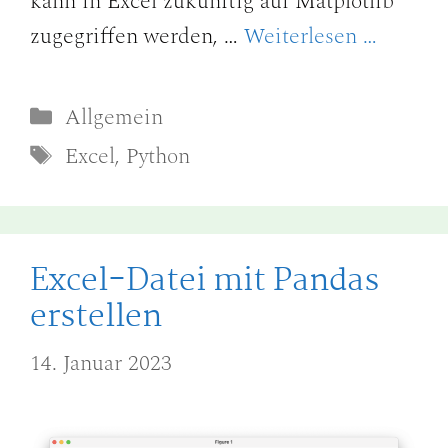
kann in Excel zukünftig auf Matplotlib
zugegriffen werden, …
Weiterlesen …
Kategorien
Allgemein
Schlagwörter
Excel
,
Python
Excel-Datei mit Pandas
erstellen
14. Januar 2023