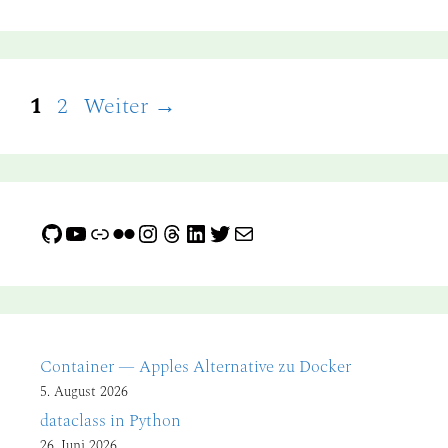
Seite
Seite
1
2
Weiter
→
GitHub
YouTube
Link
Flickr
Instagram
Threads
LinkedIn
Twitter
E-Mail
Container — Apples Alternative zu Docker
5. August 2026
dataclass in Python
26. Juni 2026