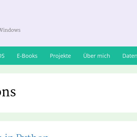
 Windows
OS
E-Books
Projekte
Über mich
Daten
ons