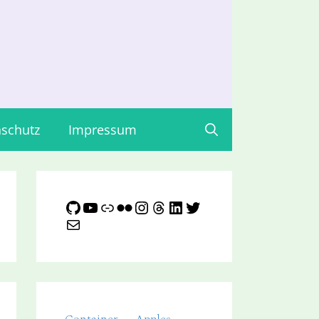
schutz
Impressum
GitHub
YouTube
Link
Flickr
Instagram
Threads
LinkedIn
Twitter
E-Mail