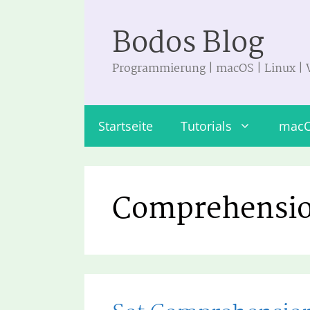
Zum
Bodos Blog
Inhalt
springen
Programmierung | macOS | Linux |
Startseite
Tutorials
mac
Comprehensi