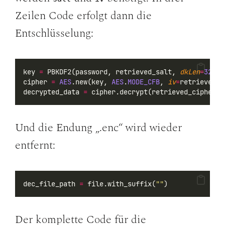
Zeilen Code erfolgt dann die
Entschlüsselung:
key 
=
 PBKDF2(password, retrieved_salt, 
dkLen
=
32
)
cipher 
=
AES
.new(key, 
AES
.
MODE_CFB
, 
iv
=
retrieved_i
decrypted_data 
=
 cipher.decrypt(retrieved_cipherte
Und die Endung „.enc“ wird wieder
entfernt:
dec_file_path 
=
 file.with_suffix(
""
)
Der komplette Code für die