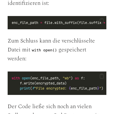
identifizieren ist:
enc_file_path 
=
 file.with_suffix(file.suffix 
+
".e
Zum Schluss kann die verschlüsselte
Datei mit
gespeichert
with open()
werden:
with
open
(enc_file_path, 
"wb"
) 
as
 f:
    f.write(encrypted_data)
print
(
f
"File encrypted: 
{
enc_file_path
}
"
)
Der Code ließe sich noch an vielen