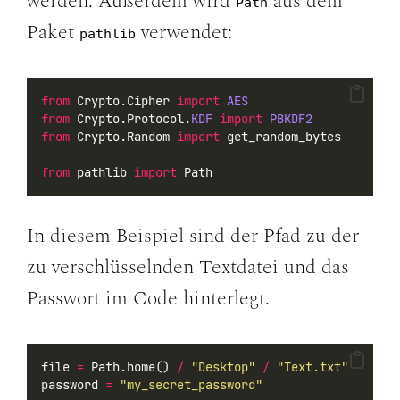
werden. Außerdem wird
aus dem
Path
Paket
verwendet:
pathlib
from
 Crypto.Cipher 
import
AES
from
 Crypto.Protocol.
KDF
import
PBKDF2
from
 Crypto.Random 
import
 get_random_bytes
from
 pathlib 
import
 Path
In diesem Beispiel sind der Pfad zu der
zu verschlüsselnden Textdatei und das
Passwort im Code hinterlegt.
file 
=
 Path.home() 
/
"Desktop"
/
"Text.txt"
password 
=
"my_secret_password"