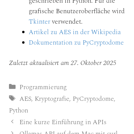
geschrieben in Python. Für die
grafische Benutzeroberfläche wird
Tkinter
verwendet.
Artikel zu AES in der Wikipedia
Dokumentation zu PyCryptodome
Zuletzt aktualisiert am 27. Oktober 2025
Kategorien
Programmierung
Schlagwörter
AES
,
Kryptografie
,
PyCryptodome
,
Python
Eine kurze Einführung in APIs
Ollamas API auf dem Mac mit curl