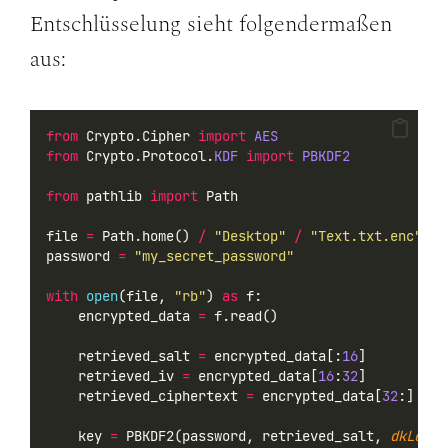
Entschlüsselung sieht folgendermaßen
aus:
from
 Crypto.Cipher 
import
AES
from
 Crypto.Protocol.
KDF
import
PBKDF2
from
 pathlib 
import
 Path
file 
=
 Path.home() 
/
"Desktop"
/
"Text.txt.enc"
password 
=
"my_secret_password"
with
open
(file, 
"rb"
) 
as
 f:
    encrypted_data 
=
 f.read()
    retrieved_salt 
=
 encrypted_data[:
16
]
    retrieved_iv 
=
 encrypted_data[
16
:
32
]
    retrieved_ciphertext 
=
 encrypted_data[
32
:]
    key 
=
 PBKDF2(password, retrieved_salt, 
dkLen
=
3