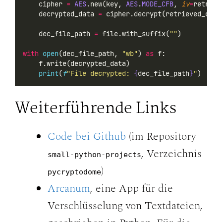
    cipher 
=
AES
.new(key, 
AES
.
MODE_CFB
, 
iv
=
retriev
    decrypted_data 
=
 cipher.decrypt(retrieved_ciph
    dec_file_path 
=
 file.with_suffix(
""
)
with
open
(dec_file_path, 
"wb"
) 
as
 f:
    f.write(decrypted_data)
print
(
f
"File decrypted: 
{
dec_file_path
}
"
)
Weiterführende Links
Code bei Github
(im Repository
, Verzeichnis
small-python-projects
)
pycryptodome
Arcanum
, eine App für die
Verschlüsselung von Textdateien,