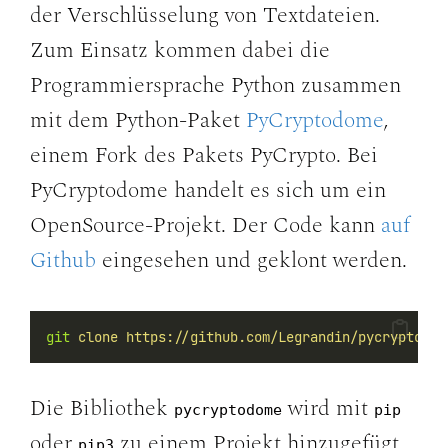
der Verschlüsselung von Textdateien.
Zum Einsatz kommen dabei die
Programmiersprache Python zusammen
mit dem Python-Paket
PyCryptodome
,
einem Fork des Pakets PyCrypto. Bei
PyCryptodome handelt es sich um ein
OpenSource-Projekt. Der Code kann
auf
Github
eingesehen und geklont werden.
git
clone
https://github.com/Legrandin/pycryptodom
Die Bibliothek
wird mit
pycryptodome
pip
oder
zu einem Projekt hinzugefügt.
pip3