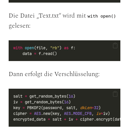
Die Datei „Text.txt“ wird mit
with open()
gelesen:
with
open
(file, 
"rb"
) 
as
 f:
    data 
=
 f.read()
Dann erfolgt die Verschlüsselung:
salt 
=
 get_random_bytes(
16
)
iv 
=
 get_random_bytes(
16
)
key 
=
 PBKDF2(password, salt, 
dkLen
=
32
)
cipher 
=
AES
.new(key, 
AES
.
MODE_CFB
, 
iv
=
iv)
encrypted_data 
=
 salt 
+
 iv 
+
 cipher.encrypt(data)