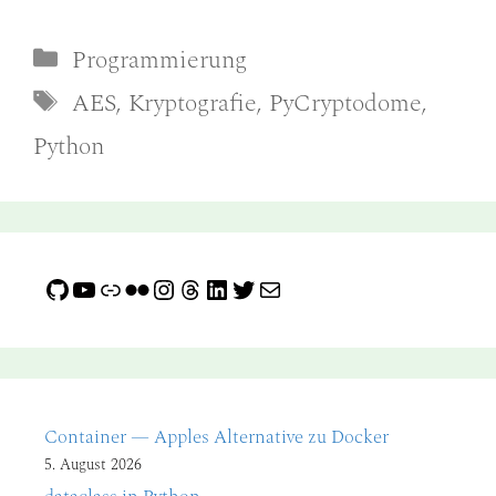
Kategorien
Programmierung
Schlagwörter
AES
,
Kryptografie
,
PyCryptodome
,
Python
GitHub
YouTube
Link
Flickr
Instagram
Threads
LinkedIn
Twitter
E-Mail
Container — Apples Alternative zu Docker
5. August 2026