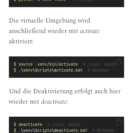
Die virtuelle Umgebung wird
anschließend wieder mit
activate
aktiviert:
$
source
.venv/bin/activate
# Linux, macOS
$
.
\v
env
\S
cripts
\a
ctivate.bat
# Windows
Und die Deaktivierung erfolgt auch hier
wieder mit
deactivate
:
$
deactivate
# Linux, macOS
$
.
\v
env
\S
cripts
\d
eactivate.bat
# Windows