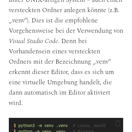
versteckten Ordner anlegen könnte (z.B.
„.venv“). Dies ist die empfohlene
Vorgehensweise bei der Verwendung von
Visual Studio Code
. Denn bei
Vorhandensein eines versteckten
Ordners mit der Bezeichnung „.venv“
erkennt dieser Editor, dass es sich um
eine virtuelle Umgebung handelt, die
dann automatisch im Editor aktiviert
wird.
$
python3
-m
venv
.venv
# Linux, macOS
$
python
-m
venv
.venv
# Windows