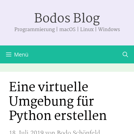
Zum
Bodos Blog
Inhalt
springen
Programmierung | macOS | Linux | Windows
Menü
Eine virtuelle
Umgebung für
Python erstellen
18. Juli 2019
von
Bodo Schönfeld