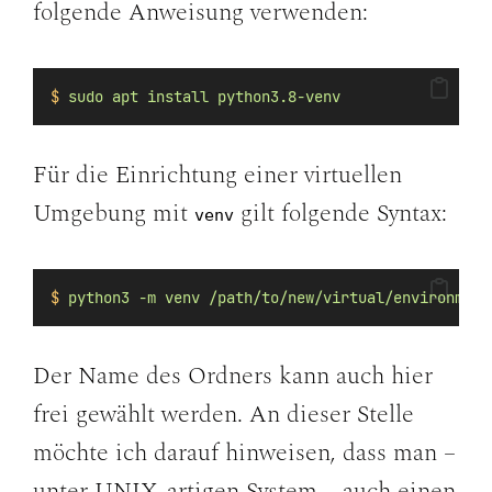
folgende Anweisung verwenden:
$
sudo
apt
install
python3.8-venv
Für die Einrichtung einer virtuellen
Umgebung mit
gilt folgende Syntax:
venv
$
python3
-m
venv
/path/to/new/virtual/environment
Der Name des Ordners kann auch hier
frei gewählt werden. An dieser Stelle
möchte ich darauf hinweisen, dass man –
unter UNIX-artigen System – auch einen