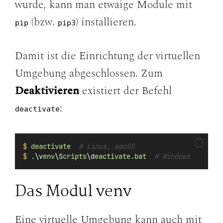
wurde, kann man etwaige Module mit
(bzw.
) installieren.
pip
pip3
Damit ist die Einrichtung der virtuellen
Umgebung abgeschlossen. Zum
Deaktivieren
existiert der Befehl
:
deactivate
$
deactivate
# Linux, macOS
$
.
\v
env
\S
cripts
\d
eactivate.bat
# Windows
Das Modul venv
Eine virtuelle Umgebung kann auch mit