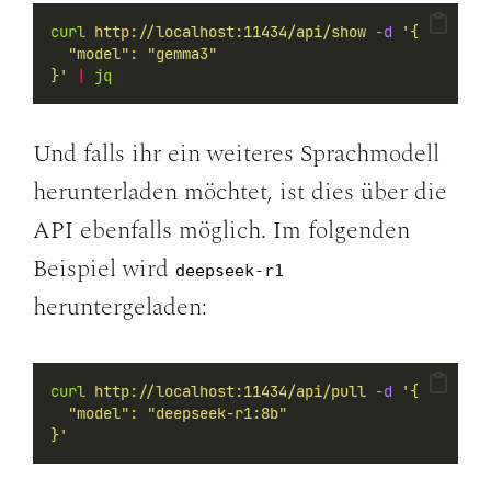
curl
http://localhost:11434/api/show
-d
'{
  "model": "gemma3"
}'
|
jq
Und falls ihr ein weiteres Sprachmodell
herunterladen möchtet, ist dies über die
API ebenfalls möglich. Im folgenden
Beispiel wird
deepseek-r1
heruntergeladen:
curl
http://localhost:11434/api/pull
-d
'{
  "model": "deepseek-r1:8b"
}'