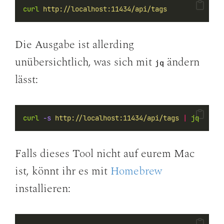
curl
http://localhost:11434/api/tags
Die Ausgabe ist allerding
unübersichtlich, was sich mit
ändern
jq
lässt:
curl
-s
http://localhost:11434/api/tags
|
jq
Falls dieses Tool nicht auf eurem Mac
ist, könnt ihr es mit
Homebrew
installieren: