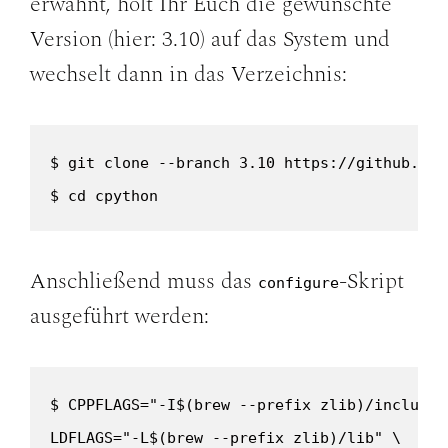
erwähnt, holt Ihr Euch die gewünschte
Version (hier: 3.10) auf das System und
wechselt dann in das Verzeichnis:
$ git clone --branch 3.10 https://github.com
$ cd cpython
Anschließend muss das
-Skript
configure
ausgeführt werden:
$ CPPFLAGS="-I$(brew --prefix zlib)/include" 
LDFLAGS="-L$(brew --prefix zlib)/lib" \
