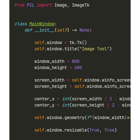
from
PIL
import
 Image, ImageTk
class
MainWindow
:
def
__init__
(
self
) -> 
None
:
self
.window 
=
 tk.Tk()
self
.window.title(
"Image Tool"
)
        window_width 
=
800
        window_height 
=
600
        screen_width 
=
self
.window.winfo_screenwid
        screen_height 
=
self
.window.winfo_screenhe
        center_x 
=
int
(screen_width 
/
2
-
 window_w
        center_y 
=
int
(screen_height 
/
2
-
 window_
self
.window.geometry(
f
"
{
window_width
}
x
{
win
self
.window.resizable(
True
, 
True
)