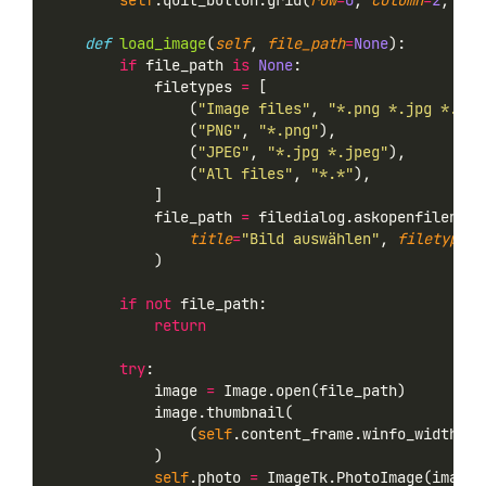
self
.quit_button.grid(
row
=
0
, 
column
=
2
, 
pad
def
load_image
(
self
, 
file_path
=
None
):
if
 file_path 
is
None
:
            filetypes 
=
 [
                (
"Image files"
, 
"*.png *.jpg *.jpe
                (
"PNG"
, 
"*.png"
),
                (
"JPEG"
, 
"*.jpg *.jpeg"
),
                (
"All files"
, 
"*.*"
),
            ]
            file_path 
=
 filedialog.askopenfilename
title
=
"Bild auswählen"
, 
filetypes
=
            )
if
not
 file_path:
return
try
:
            image 
=
 Image.open(file_path)
            image.thumbnail(
                (
self
.content_frame.winfo_width(),
            )
self
.photo 
=
 ImageTk.PhotoImage(image)