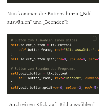
Nun kommen die Buttons hinzu („Bild
auswählen“ und „Beenden“):
# Button zum Auswählen eines Bildes
self
.select_button 
=
 ttk.Button(
self
.button_frame, 
text
=
"Bild auswählen"
, 
comm
)
self
.select_button.grid(
row
=
0
, 
column
=
0
, 
padx
=
5
)
# Button zum Beenden des Programms
self
.quit_button 
=
 ttk.Button(
self
.button_frame, 
text
=
"Beenden"
, 
command
=
sel
)
self
.quit_button.grid(
row
=
0
, 
column
=
2
, 
padx
=
5
)
Durch einen Klick auf „Bild auswählen“