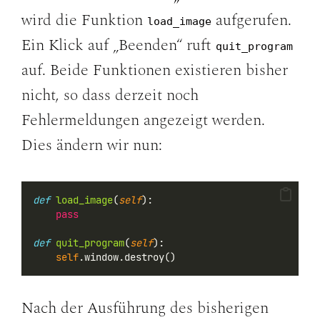
wird die Funktion
aufgerufen.
load_image
Ein Klick auf „Beenden“ ruft
quit_program
auf. Beide Funktionen existieren bisher
nicht, so dass derzeit noch
Fehlermeldungen angezeigt werden.
Dies ändern wir nun:
def
load_image
(
self
):
pass
def
quit_program
(
self
):
self
.window.destroy()
Nach der Ausführung des bisherigen