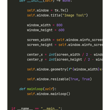
def
__init__
(
self
) -> 
None
:
self
.window 
=
 tk.Tk()
self
.window.title(
"Image Tool"
)
        window_width 
=
800
        window_height 
=
600
        screen_width 
=
self
.window.winfo_screenwid
        screen_height 
=
self
.window.winfo_screenhe
        center_x 
=
int
(screen_width 
/
2
-
 window_w
        center_y 
=
int
(screen_height 
/
2
-
 window_
self
.window.geometry(
f
"
{
window_width
}
x
{
win
self
.window.resizable(
True
, 
True
)
def
mainloop
(
self
):
self
.window.mainloop()
if
 __name__ 
==
"__main__"
: