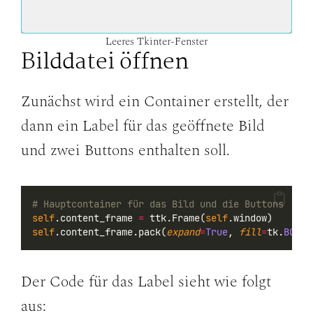
Leeres Tkinter-Fenster
Bilddatei öffnen
Zunächst wird ein Container erstellt, der
dann ein Label für das geöffnete Bild
und zwei Buttons enthalten soll.
# Hauptcontainer für das Bild und die Buttons
self
.content_frame 
=
 ttk.Frame(
self
.window)
self
.content_frame.pack(
expand
=
True
, 
fill
=
tk.
BOTH
,
Der Code für das Label sieht wie folgt
aus: