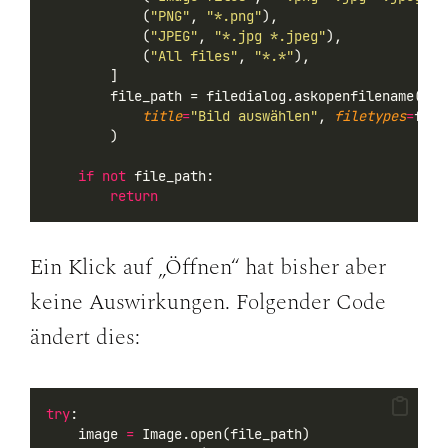
            (
"PNG"
, 
"*.png"
),
            (
"JPEG"
, 
"*.jpg *.jpeg"
),
            (
"All files"
, 
"*.*"
),
        ]
        file_path = filedialog.askopenfilename(
title
=
"Bild auswählen"
, 
filetypes
=
file
        )
if
not
 file_path:
return
Ein Klick auf „Öffnen“ hat bisher aber
keine Auswirkungen. Folgender Code
ändert dies:
try
:
    image 
=
 Image.open(file_path)