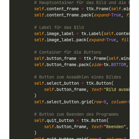
# Hauptcontainer für das Bild und die Butt
self
.content_frame 
=
 ttk.Frame(
self
.window
self
.content_frame.pack(
expand
=
True
, 
fill
=
# Label für das Bild
self
.image_label 
=
 tk.Label(
self
.content_f
self
.image_label.pack(
expand
=
True
, 
fill
=
tk
# Container für die Buttons
self
.button_frame 
=
 ttk.Frame(
self
.window)
self
.button_frame.pack(
side
=
tk.
BOTTOM
, 
pad
# Button zum Auswählen eines Bildes
self
.select_button 
=
 ttk.Button(
self
.button_frame, 
text
=
"Bild auswähle
        )
self
.select_button.grid(
row
=
0
, 
column
=
0
, 
p
# Button zum Beenden des Programms
self
.quit_button 
=
 ttk.Button(
self
.button_frame, 
text
=
"Beenden"
, 
com
        )