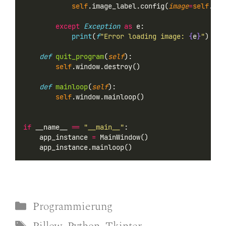
self
.image_label.config(
image
=
self
.pho
except
Exception
as
 e:
print
(
f
"Error loading image: 
{
e
}
"
)
def
quit_program
(
self
):
self
.window.destroy()
def
mainloop
(
self
):
self
.window.mainloop()
if
 __name__ 
==
"__main__"
:
    app_instance 
=
 MainWindow()
    app_instance.mainloop()
Kategorien
Programmierung
Schlagwörter