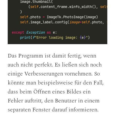
    image.thumbnail(
        (
self
.content_frame.winfo_width(), 
self
.co
    )
self
.photo 
=
 ImageTk.PhotoImage(image)
self
.image_label.config(
image
=
self
.photo, 
text
except
Exception
as
 e:
print
(
f
"Error loading image: 
{
e
}
"
)
Das Programm ist damit fertig, wenn
auch nicht perfekt. Es ließen sich noch
einige Verbesserungen vornehmen. So
könnte man beispielsweise für den Fall,
dass beim Öffnen eines Bildes ein
Fehler auftritt, den Benutzer in einem
separaten Fenster darauf informieren.