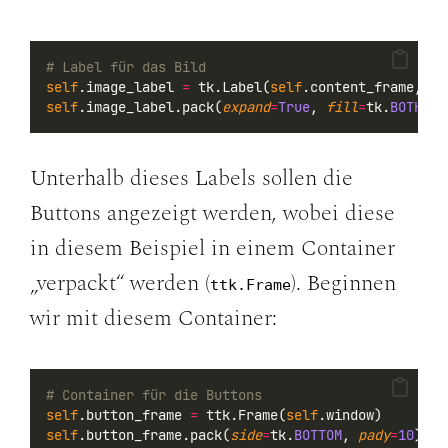
# Label für das Bild
self
.image_label 
=
 tk.Label(
self
.content_frame, 
te
self
.image_label.pack(
expand
=
True
, 
fill
=
tk.
BOTH
)
Unterhalb dieses Labels sollen die
Buttons angezeigt werden, wobei diese
in diesem Beispiel in einem Container
„verpackt“ werden (
). Beginnen
ttk.Frame
wir mit diesem Container:
# Container für die Buttons
self
.button_frame 
=
 ttk.Frame(
self
.window)
self
.button_frame.pack(
side
=
tk.
BOTTOM
, 
pady
=
10
)