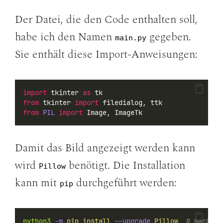
Der Datei, die den Code enthalten soll,
habe ich den Namen
gegeben.
main.py
Sie enthält diese Import-Anweisungen:
import
 tkinter 
as
 tk
from
 tkinter 
import
 filedialog, ttk
from
PIL
import
 Image, ImageTk
Damit das Bild angezeigt werden kann
wird
benötigt. Die Installation
Pillow
kann mit
durchgeführt werden:
pip
python3
-m
pip
install
--upgrade
Pillow
# macOS, 