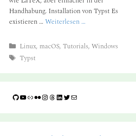
wie LaTeX, aber einfacher in der
Handhabung. Installation von Typst Es
existieren …
Weiterlesen …
Kategorien
Linux
,
macOS
,
Tutorials
,
Windows
Schlagwörter
Typst
GitHub
YouTube
Link
Flickr
Instagram
Threads
LinkedIn
Twitter
E-Mail