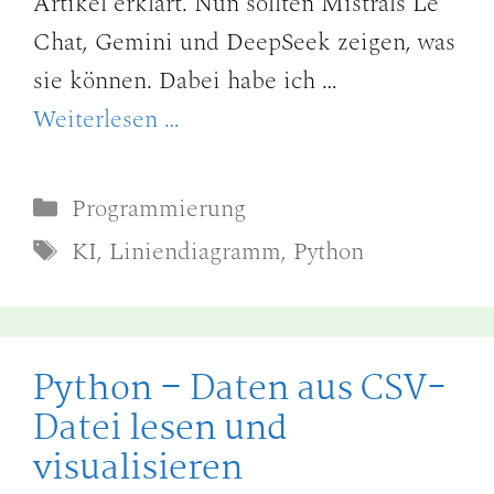
Artikel erklärt. Nun sollten Mistrals Le
Chat, Gemini und DeepSeek zeigen, was
sie können. Dabei habe ich …
Weiterlesen …
Kategorien
Programmierung
Schlagwörter
KI
,
Liniendiagramm
,
Python
Python – Daten aus CSV-
Datei lesen und
visualisieren