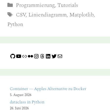
Kategorien
Programmierung
,
Tutorials
Schlagwörter
CSV
,
Liniendiagramm
,
Matplotlib
,
Python
GitHub
YouTube
Link
Flickr
Instagram
Threads
LinkedIn
Twitter
E-Mail
Container — Apples Alternative zu Docker
5. August 2026
dataclass in Python
26. Juni 2026