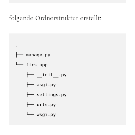
folgende Ordnerstruktur erstellt:
.

├── manage.py

└── firstapp

    ├── __init__.py

    ├── asgi.py

    ├── settings.py

    ├── urls.py

    └── wsgi.py