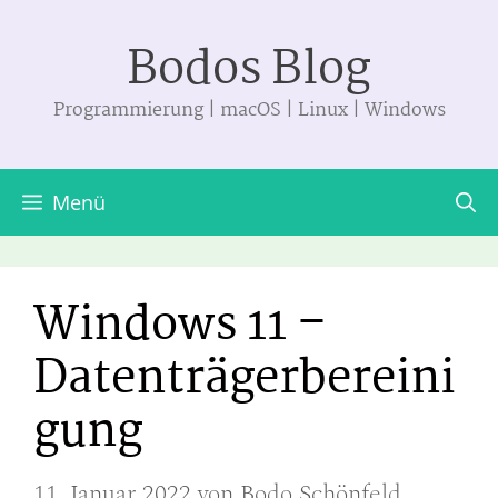
Zum
Bodos Blog
Inhalt
springen
Programmierung | macOS | Linux | Windows
Menü
Windows 11 –
Datenträgerbereini
gung
11. Januar 2022
von
Bodo Schönfeld