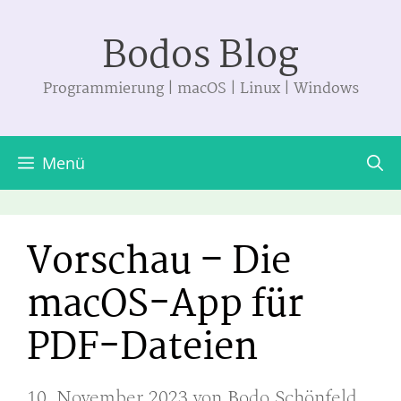
Zum
Bodos Blog
Inhalt
springen
Programmierung | macOS | Linux | Windows
Menü
Vorschau – Die
macOS-App für
PDF-Dateien
10. November 2023
von
Bodo Schönfeld