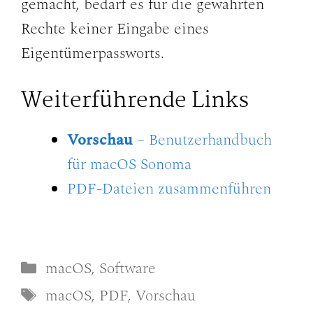
gemacht, bedarf es für die gewährten
Rechte keiner Eingabe eines
Eigentümerpassworts.
Weiterführende Links
Vorschau
– Benutzerhandbuch
für macOS Sonoma
PDF-Dateien zusammenführen
Kategorien
macOS
,
Software
Schlagwörter
macOS
,
PDF
,
Vorschau