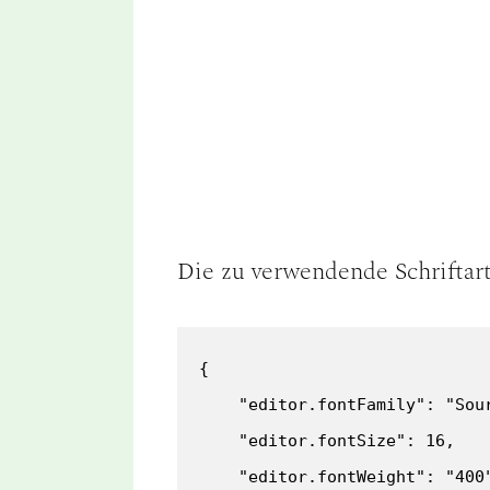
Die zu verwendende Schriftart
{

    "editor.fontFamily": "Sour
    "editor.fontSize": 16,

    "editor.fontWeight": "400"