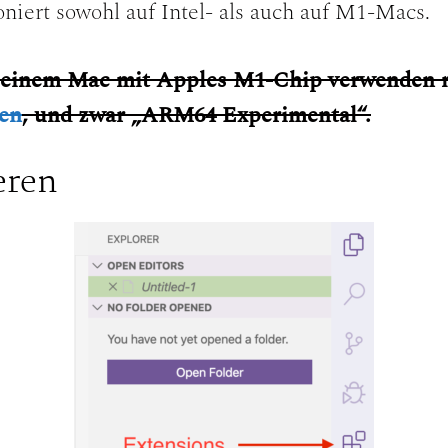
niert sowohl auf Intel- als auch auf M1-Macs.
uf einem Mac mit Apples M1-Chip verwenden
den
, und zwar „ARM64 Experimental“.
eren