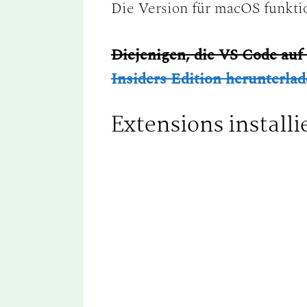
Die Version für macOS funktio
Diejenigen, die VS Code a
Insiders Edition herunterla
Extensions installi