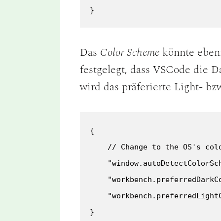
}
Das
Color Scheme
könnte ebenf
festgelegt, dass VSCode die 
wird das präferierte Light- bz
{

    // Change to the OS's colo
    "window.autoDetectColorSch
    "workbench.preferredDarkCo
    "workbench.preferredLightC
}