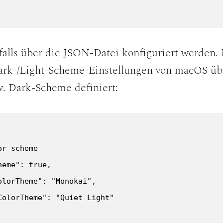
alls über die JSON-Datei konfiguriert werden. 
Dark-/Light-Scheme-Einstellungen von macOS ü
w. Dark-Scheme definiert:
r scheme

eme": true,

lorTheme": "Monokai",

olorTheme": "Quiet Light"
