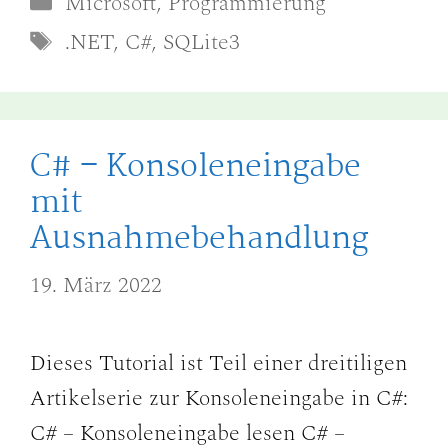
Microsoft
,
Programmierung
Schlagwörter
.NET
,
C#
,
SQLite3
C# – Konsoleneingabe
mit
Ausnahmebehandlung
19. März 2022
Dieses Tutorial ist Teil einer dreitiligen
Artikelserie zur Konsoleneingabe in C#:
C# – Konsoleneingabe lesen C# –