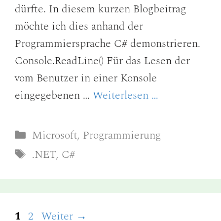
dürfte. In diesem kurzen Blogbeitrag
möchte ich dies anhand der
Programmiersprache C# demonstrieren.
Console.ReadLine() Für das Lesen der
vom Benutzer in einer Konsole
eingegebenen …
Weiterlesen …
Kategorien
Microsoft
,
Programmierung
Schlagwörter
.NET
,
C#
Seite
Seite
1
2
Weiter
→