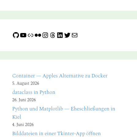
GitHub
YouTube
Link
Flickr
Instagram
Threads
LinkedIn
Twitter
E-Mail
Container — Apples Alternative zu Docker
5. August 2026
dataclass in Python
26. Juni 2026
Python und Matplotlib — Eheschließungen in
Kiel
4. Juni 2026
Bilddateien in einer Tkinter-App öffnen