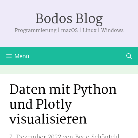
Zum
Bodos Blog
Inhalt
springen
Programmierung | macOS | Linux | Windows
Menü
Daten mit Python
und Plotly
visualisieren
7. Dezember 2022
von
Bodo Schönfeld