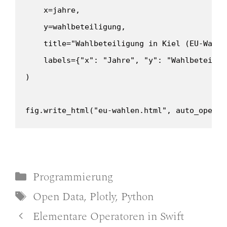
    x=jahre,

    y=wahlbeteiligung,

    title="Wahlbeteiligung in Kiel (EU-Wahlen
    labels={"x": "Jahre", "y": "Wahlbeteiligu
)

fig.write_html("eu-wahlen.html", auto_open=T
Kategorien
Programmierung
Schlagwörter
Open Data
,
Plotly
,
Python
Elementare Operatoren in Swift