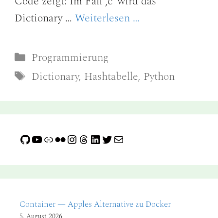
Code zeigt: Im Fall ‚c‘ wird das
Dictionary …
Weiterlesen …
Kategorien
Programmierung
Schlagwörter
Dictionary
,
Hashtabelle
,
Python
GitHub
YouTube
Link
Flickr
Instagram
Threads
LinkedIn
Twitter
E-Mail
Container — Apples Alternative zu Docker
5. August 2026