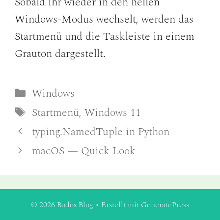
Sobald ihr wieder in den hellen
Windows-Modus wechselt, werden das
Startmenü und die Taskleiste in einem
Grauton dargestellt.
Kategorien
Windows
Schlagwörter
Startmenü
,
Windows 11
typing.NamedTuple in Python
macOS — Quick Look
© 2026 Bodos Blog
• Erstellt mit
GeneratePress