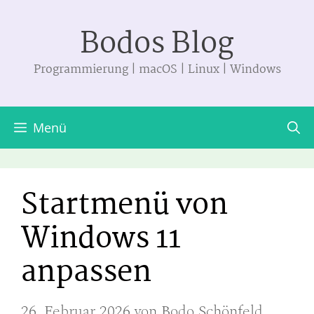
Zum
Bodos Blog
Inhalt
springen
Programmierung | macOS | Linux | Windows
Menü
Startmenü von
Windows 11
anpassen
26. Februar 2026
von
Bodo Schönfeld