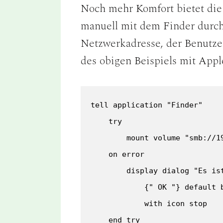
Noch mehr Komfort bietet di
manuell mit dem Finder durch
Netzwerkadresse, der Benutze
des obigen Beispiels mit Appl
tell application "Finder"

    try

        mount volume "smb://1
    on error

        display dialog "Es ist
            {" OK "} default b
            with icon stop

    end try
