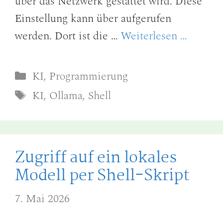
über das Netzwerk gestattet wird. Diese
Einstellung kann über aufgerufen
werden. Dort ist die …
Weiterlesen …
Kategorien
KI
,
Programmierung
Schlagwörter
KI
,
Ollama
,
Shell
Zugriff auf ein lokales
Modell per Shell-Skript
7. Mai 2026