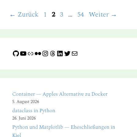
Seite
Seite
Seite
Seite
←
Zurück
1
2
3
…
54
Weiter
→
GitHub
YouTube
Link
Flickr
Instagram
Threads
LinkedIn
Twitter
E-Mail
Container — Apples Alternative zu Docker
5. August 2026
dataclass in Python
26. Juni 2026
Python und Matplotlib — Eheschließungen in
Kiel