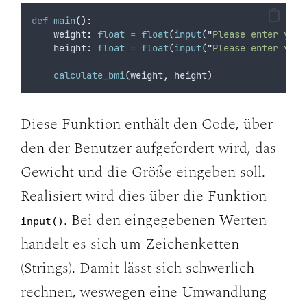
def
main
():
    weight
:
float
=
float
(
input
(
"
Please enter your
    height
:
float
=
float
(
input
(
"
Please enter your
calculate_bmi
(
weight
,
 height
)
Diese Funktion enthält den Code, über
den der Benutzer aufgefordert wird, das
Gewicht und die Größe eingeben soll.
Realisiert wird dies über die Funktion
. Bei den eingegebenen Werten
input()
handelt es sich um Zeichenketten
(Strings). Damit lässt sich schwerlich
rechnen, weswegen eine Umwandlung