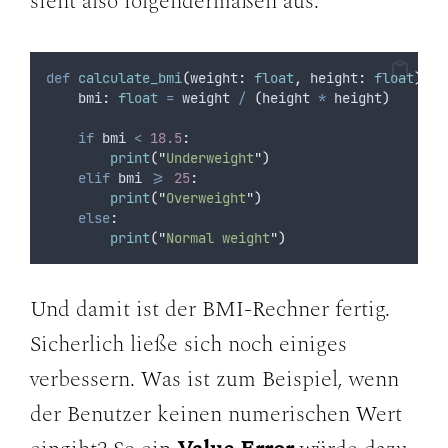
sieht also folgendermaßen aus:
def
calculate_bmi
(
weight
:
float
,
height
:
float
):
    bmi
:
float
=
 weight 
/
(
height 
*
 height
)
if
 bmi 
<
18.5
:
print
(
"
Underweight
"
)
elif
 bmi 
>=
25
:
print
(
"
Overweight
"
)
else
:
print
(
"
Normal weight
"
)
Und damit ist der BMI-Rechner fertig.
Sicherlich ließe sich noch einiges
verbessern. Was ist zum Beispiel, wenn
der Benutzer keinen numerischen Wert