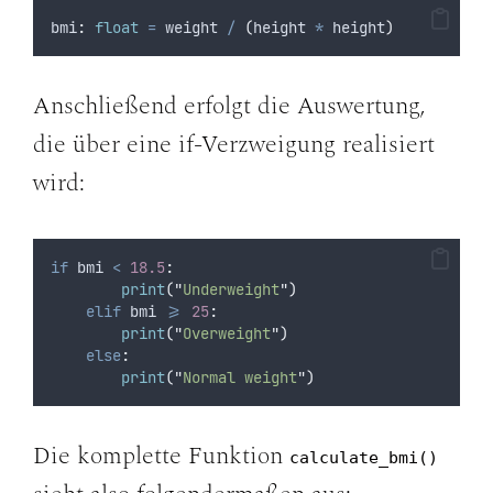
bmi
:
float
=
 weight 
/
(
height 
*
 height
)
Anschließend erfolgt die Auswertung,
die über eine if-Verzweigung realisiert
wird:
if
 bmi 
<
18.5
:
print
(
"
Underweight
"
)
elif
 bmi 
>=
25
:
print
(
"
Overweight
"
)
else
:
print
(
"
Normal weight
"
)
Die komplette Funktion
calculate_bmi()