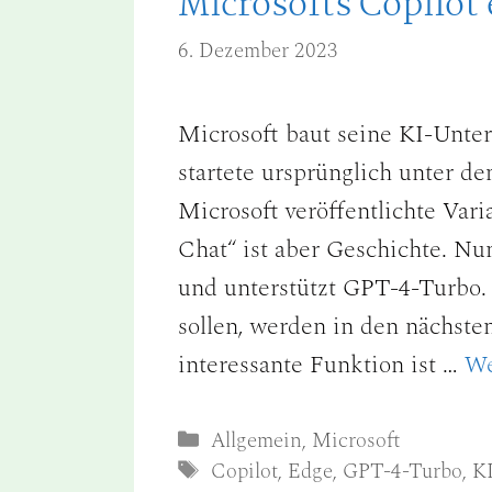
Microsofts Copilot
6. Dezember 2023
Microsoft baut seine KI-Unter
startete ursprünglich unter 
Microsoft veröffentlichte Var
Chat“ ist aber Geschichte. Nu
und unterstützt GPT-4-Turbo.
sollen, werden in den nächst
interessante Funktion ist …
We
Kategorien
Allgemein
,
Microsoft
Schlagwörter
Copilot
,
Edge
,
GPT-4-Turbo
,
K