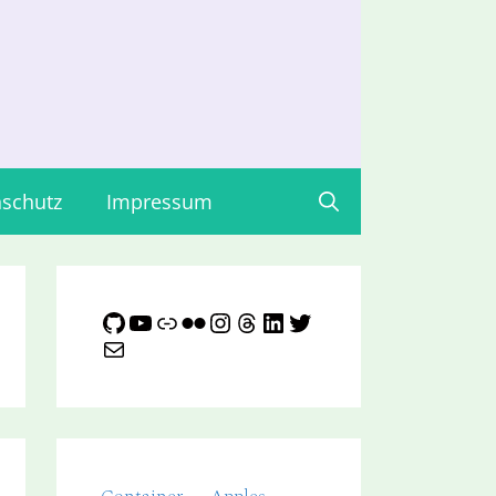
schutz
Impressum
GitHub
YouTube
Link
Flickr
Instagram
Threads
LinkedIn
Twitter
E-Mail